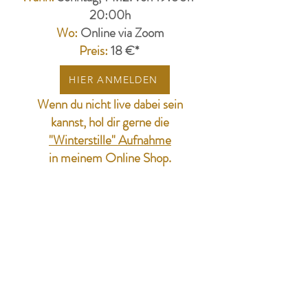
20:00h
Wo:
Online via Zoom
​Preis:
18 €*
HIER ANMELDEN
Wenn du nicht live dabei sein
kannst, hol dir gerne die
"Winterstille" Aufnahme
in meinem Online Shop.
*Du kannst auch die 4-er Karte der
Montags-Termine verwenden.
Die Anmeldung ist verbindlich,
Stornierung bis 48h im Voraus möglich.
Ansonsten gelten die
AGB´s
und
Datenschutzbestimmungen
von Yoga