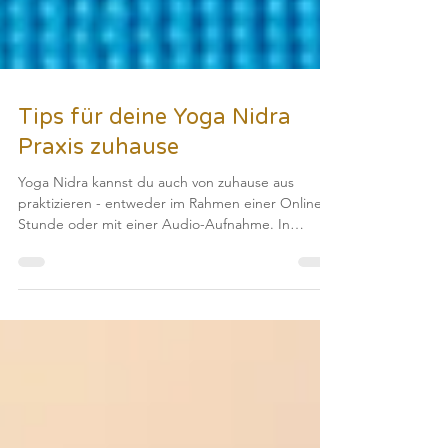
Tips für deine Yoga Nidra
Praxis zuhause
Yoga Nidra kannst du auch von zuhause aus
praktizieren - entweder im Rahmen einer Online
Stunde oder mit einer Audio-Aufnahme. In
diesem Artikel erfährst du, was du dazu brauchst
und auf was du achten solltest. Dein Yoga Nidra
Nest Im Yoga Nidra sagen wir häufig "Bereite dir
dein Yoga Nidra Nest vor". Damit ist gemeint, es
sich richtig gemütlich einzurichten, um dann für
die Dauer des Yoga Nidras, wenn möglich, in Stille
verweilen zu können. Du kannst Yoga Nidra auf