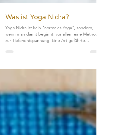
Was ist Yoga Nidra?
Yoga Nidra ist kein "normales Yoga", sondern,
wenn man damit beginnt, vor allem eine Methode
zur Tiefenentspannung. Eine Art geführte
Meditation im Liegen, die das Nervensystem
reguliert und Körper und Geist zur Ruhe kommen
lässt. Regelmäßig praktiziert ist Yoga Nidra eine
Methode, mit der man emotional und auch
spirituell sehr tief tauchen kann. Dieser Blog Posts
vermittelt dir die Basics zum Thema Yoga Nidra
und bereitet dich darauf vor, was dich in deiner
ersten Yoga Nidra