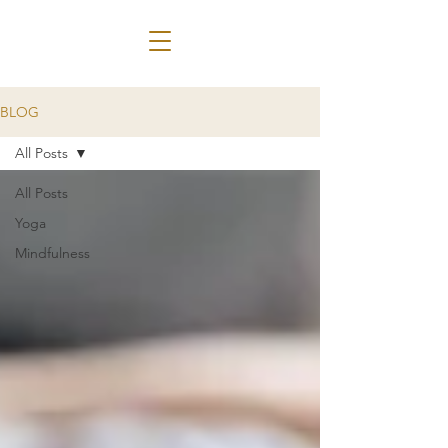
BLOG
All Posts
All Posts
Yoga
Mindfulness